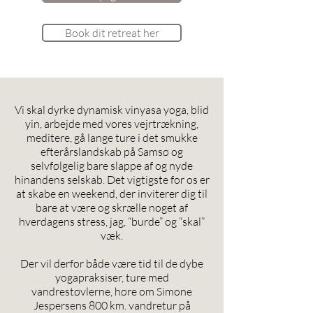
Book dit retreat her
Vi skal dyrke dynamisk vinyasa yoga, blid
yin, arbejde med vores vejrtrækning,
meditere, gå lange ture i det smukke
efterårslandskab på Samsø og
selvfølgelig bare slappe af og nyde
hinandens selskab. Det vigtigste for os er
at skabe en weekend, der inviterer dig til
bare at være og skrælle noget af
hverdagens stress, jag, “burde” og “skal”
væk.
Der vil derfor både være tid til de dybe
yogapraksiser, ture med
vandrestøvlerne, høre om Simone
Jespersens 800 km. vandretur på