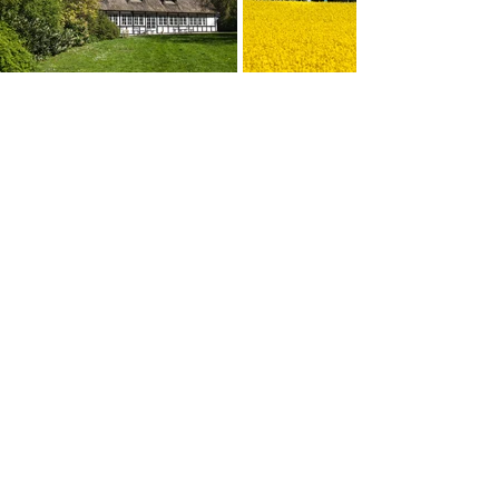
Tidligere retreats
Kommende retreats
Samsø Retreat Ørnslund 2 8305 Samsø
anettemeldgaard@yogamo.dk
Anette
+45 2986 0648