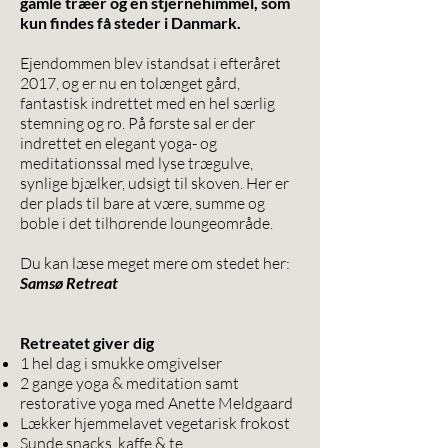
gamle træer og en stjernehimmel, som
kun findes få steder i Danmark.
Ejendommen blev istandsat i efteråret
2017, og er nu en tolænget gård,
fantastisk indrettet med en hel særlig
stemning og ro. På første sal er der
indrettet en elegant yoga- og
meditationssal med lyse trægulve,
synlige bjælker, udsigt til skoven. Her er
der plads til bare at være, summe og
boble i det tilhørende loungeområde.
Du kan læse meget mere om stedet her:
S
amsø Retreat
Retreatet giver dig
1 hel dag i smukke omgivelser
2 gange yoga & meditation samt
restorative yoga med Anette Meldgaard
Lækker hjemmelavet vegetarisk frokost
Sunde snacks, kaffe & te