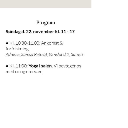
Program
Søndag d. 22. november kl. 11 - 17
● Kl.
10.30-11.00
: Ankomst &
forfriskning
Adresse: Samsø Retreat, Ørnslund 2, Samsø
● Kl. 11.00:
Yoga i salen.
Vi bevæger os
med ro og nærvær,
mens dagens tema guider os gennem
kroppen.
● Kl. 13.00: Frokost
● Kl. 13.45:
Stille
Skovbad i
Brattingsborg skov.
Vi bader i
naturens ro og lader os bære af træernes
stilhed.