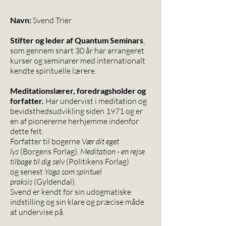
Navn:
Svend Trier
Stifter og leder af Quantum Seminars
,
som gennem snart 30 år har arrangeret
kurser og seminarer med internationalt
kendte spirituelle lærere.
Meditationslærer, foredragsholder og
forfatter.
Har undervist i meditation og
bevidsthedsudvikling siden 1971 og er
en af pionererne herhjemme indenfor
dette felt.
Forfatter til bøgerne
Vær dit eget
lys
(Borgens Forlag),
Meditation - en rejse
tilbage til dig selv
(Politikens Forlag)
og senest
Yoga som spirituel
praksis
(Gyldendal).
Svend er kendt for sin udogmatiske
indstilling og sin klare og præcise måde
at undervise på.