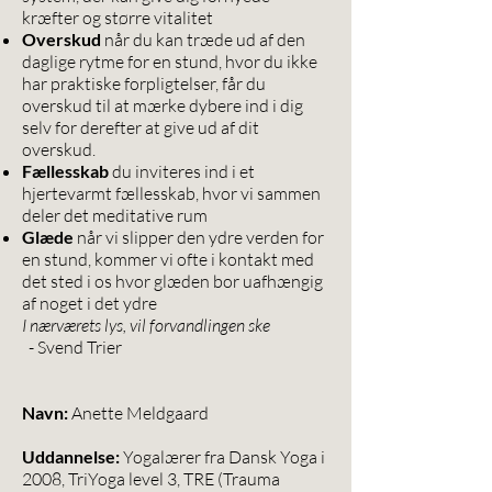
kræfter og større vitalitet
Overskud
når du kan træde ud af den
daglige rytme for en stund, hvor du ikke
har praktiske forpligtelser, får du
overskud til at mærke dybere ind i dig
selv for derefter at give ud af dit
overskud.
Fællesskab
du inviteres ind i et
hjertevarmt fællesskab, hvor vi sammen
deler det meditative rum
Glæde
når vi slipper den ydre verden for
en stund, kommer vi ofte i kontakt med
det sted i os hvor glæden bor uafhængig
af noget i det ydre
I nærværets lys, vil forvandlingen ske
- Svend Trier
Navn:
Anette Meldgaard
Uddannelse:
Yogalærer fra Dansk Yoga i
2008, TriYoga level 3, TRE (Trauma