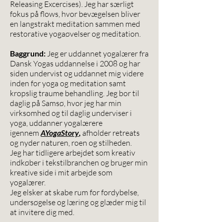
Releasing Excercises). Jeg har særligt
fokus på flows, hvor bevægelsen bliver
en langstrakt meditation sammen med
restorative yogaøvelser og meditation.
Baggrund:
Jeg er uddannet yogalærer fra
Dansk Yogas uddannelse i 2008 og har
siden undervist og uddannet mig videre
inden for yoga og meditation samt
kropslig traume behandling. Jeg bor til
daglig på Samsø, hvor jeg har min
virksomhed og til daglig underviser i
yoga, uddanner yogalærere
igennem
AYogaStory
,
afholder retreats
og nyder naturen, roen og stilheden.
Jeg har tidligere arbejdet som kreativ
indkøber i tekstilbranchen og bruger min
kreative side i mit arbejde som
yogalærer.
Jeg elsker at skabe rum for fordybelse,
undersøgelse og læring og glæder mig til
at invitere dig med.