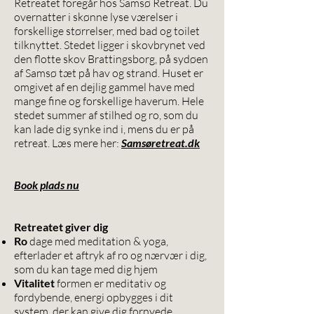
Retreatet foregår hos Samsø Retreat. Du
overnatter i skønne lyse værelser i
forskellige størrelser, med bad og toilet
tilknyttet. Stedet ligger i skovbrynet ved
den flotte skov Brattingsborg, på sydøen
af Samsø tæt på hav og strand. Huset er
omgivet af en dejlig gammel have med
mange fine og forskellige haverum. Hele
stedet summer af stilhed og ro, som du
kan lade dig synke ind i, mens du er på
retreat. Læs mere her:
Samsøretreat.dk
Book plads nu
Retreatet giver dig
Ro
dage med meditation & yoga,
efterlader et aftryk af ro og nærvær i dig,
som du kan tage med dig hjem
Vitalitet
formen er meditativ og
fordybende, energi opbygges i dit
system, der kan give dig fornyede