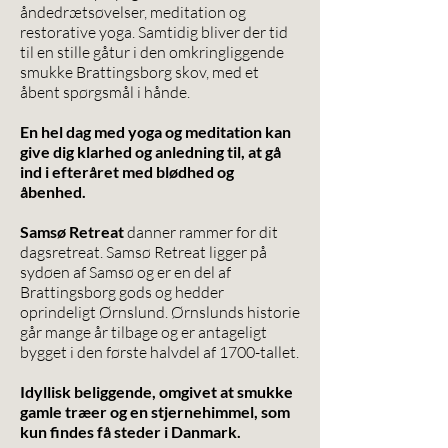
åndedrætsøvelser, meditation og
restorative yoga. Samtidig bliver der tid
til en stille gåtur i den omkringliggende
smukke Brattingsborg skov, med et
åbent spørgsmål i hånde.
En hel dag med yoga og meditation kan
give dig klarhed og anledning til, at gå
ind i efteråret med blødhed og
åbenhed.
Samsø Retreat
danner rammer for dit
dagsretreat. Samsø Retreat ligger på
sydøen af Samsø og er en del af
Brattingsborg gods og hedder
oprindeligt Ørnslund. Ørnslunds historie
går mange år tilbage og er antageligt
bygget i den første halvdel af 1700-tallet.
Idyllisk beliggende, omgivet at smukke
gamle træer og en stjernehimmel, som
kun findes få steder i Danmark.