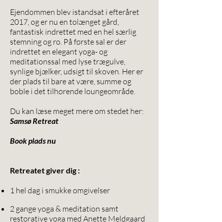
Ejendommen blev istandsat i efteråret
2017, og er nu en tolænget gård,
fantastisk indrettet med en hel særlig
stemning og ro. På første sal er der
indrettet en elegant yoga- og
meditationssal med lyse trægulve,
synlige bjælker, udsigt til skoven. Her er
der plads til bare at være, summe og
boble i det tilhørende loungeområde.
Du kan læse meget mere om stedet her:
S
amsø Retreat
Book plads nu
Retreatet giver dig :
1 hel dag i smukke omgivelser
2 gange yoga & meditation samt
restorative yoga med Anette Meldgaard