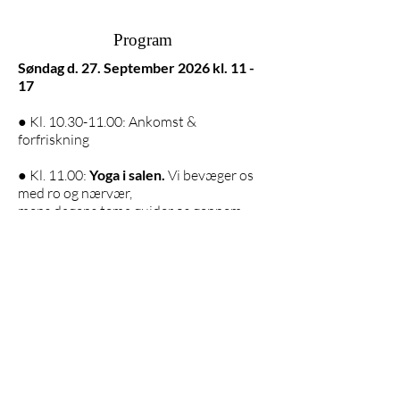
Program
Søndag d. 27. September 2026 kl. 11 -
17
● Kl.
10.30-11.00
: Ankomst &
forfriskning
● Kl. 11.00:
Yoga i salen.
Vi bevæger os
med ro og nærvær,
mens dagens tema guider os gennem
kroppen.
● Kl. 13.00: Frokost
● Kl. 13.45:
Stille
Skovbad i
Brattingsborg skov.
Vi bader i naturens ro og lader os bære af
træernes stilhed.
● Kl. 14.30: Restorative Yoga,